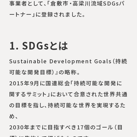
086-454-8020
事業者として、「倉敷市・高梁川流域SDGsパ
受付時間 9:00~18:00
ートナー」に登録されました。
買取査定
お問い合わせ
1. SDGsとは
Sustainable Development Goals（持続
可能な開発⽬標）』の略称。
2015年9⽉に国連総会「持続可能な開発に
関するサミット」において合意された世界共通
の⽬標を指し、持続可能な世界を実現するた
め、
2030年までに⽬指すべき
17個のゴール（⽬