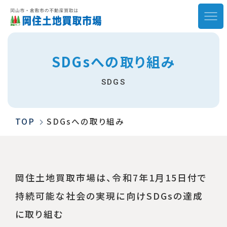
SDGsへの取り組み
お悩み解決事例
SDGS
買取までの流れ
TOP
SDGsへの取り組み
取引実績
会社情報
岡住土地買取市場は、令和7年1月15日付で
お役立ちコラム
持続可能な社会の実現に向けSDGsの達成
に取り組む